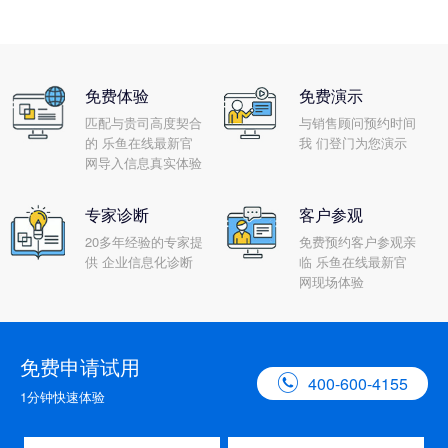
免费体验
免费演示
匹配与贵司高度契合
与销售顾问预约时间
的 乐鱼在线最新官
我 们登门为您演示
网导入信息真实体验
专家诊断
客户参观
20多年经验的专家提
免费预约客户参观亲
供 企业信息化诊断
临 乐鱼在线最新官
网现场体验
免费申请试用

400-600-4155
1分钟快速体验