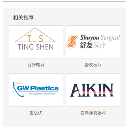
相关推荐
庭升电器
舒友医疗
吉达优
爱新康复器材