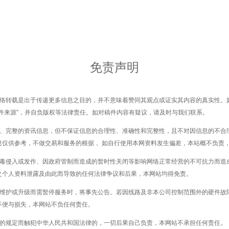
免责声明
网络转载是出于传递更多信息之目的，并不意味着赞同其观点或证实其内容的真实性。
件来源”，并自负版权等法律责任。如对稿件内容有疑议，请及时与我们联系。
确、完整的资讯信息，但不保证信息的合理性、准确性和完整性，且不对因信息的不合
息仅供参考，不做交易和服务的根据， 如自行使用本网资料发生偏差，本站概不负责
病毒侵入或发作、因政府管制而造成的暂时性关闭等影响网络正常经营的不可抗力而造
之个人资料泄露及由此而导致的任何法律争议和后果，本网站均得免责。
网维护或升级而需暂停服务时，将事先公告。若因线路及非本公司控制范围外的硬件故
不便与损失，本网站不负任何责任。
明的规定而触犯中华人民共和国法律的，一切后果自己负责，本网站不承担任何责任。