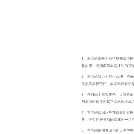
1、本网站部分文章信息来源于
载使用，必须保留本网注明的“稿
2、本网站致力于提供合理、准
或损害承担责任。本网站所有信
3、任何由于黑客攻击、计算机
与本网站链接的其它网站所造成
4、本网站如因乐鱼在线最新官
务，于暂停服务期间造成的一切
5、本网站使用者因为违反本声