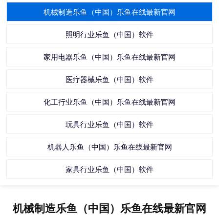
机械制造乐鱼（中国）乐鱼在线最新官网
照明行业乐鱼（中国）软件
家用电器乐鱼（中国）乐鱼在线最新官网
医疗器械乐鱼（中国）软件
化工行业乐鱼（中国）乐鱼在线最新官网
玩具行业乐鱼（中国）软件
机器人乐鱼（中国）乐鱼在线最新官网
家具行业乐鱼（中国）软件
机械制造乐鱼（中国）乐鱼在线最新官网