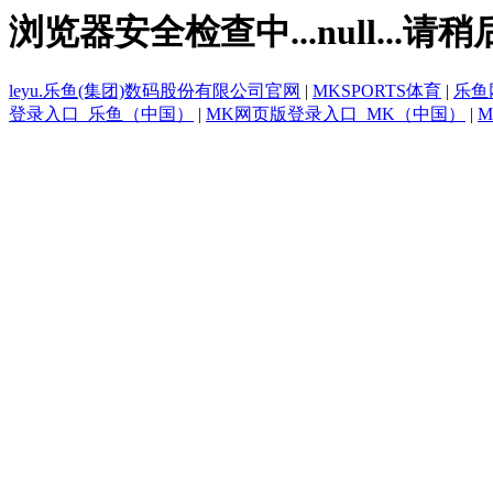
浏览器安全检查中...null...请稍
leyu.乐鱼(集团)数码股份有限公司官网
|
MKSPORTS体育
|
乐鱼
登录入口_乐鱼（中国）
|
MK网页版登录入口_MK（中国）
|