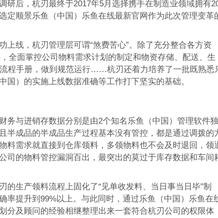
研后，杭刃最终于2017年5月选择携手在制造业领域拥有2
选定顺景乐鱼（中国）乐鱼在线最新官网作为此次管理变革
功上线，杭刃管理层可谓“煞费苦心”。除了充分整合各方资
心，全面掌控公司物料需求计划的制定和物资存储、配送、生
）流程手册，做到规范运行……杭刃还着力培养了一批既熟悉
中国）的实施上线数据准确等工作打下坚实的基础。
财务与进销存数据分别是由2个知名乐鱼（中国）管理软件
且半成品的半成品生产过程基本没有管控，都是通过调拨的
物料需求就直接到仓库领料，多领物料也不会及时退回，领
公司的物料管控漏洞百出，最突出的莫过于库存数据和车间
刃的生产领料流程上固化了“见单收发料、当日事当日毕”制
确率提升到99%以上。与此同时，通过乐鱼（中国）乐鱼在
划分及顾问的经验相继整理出来一套符合杭刃公司的权限体