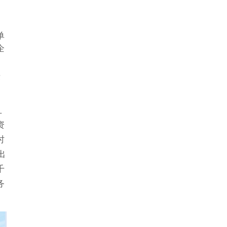
一
单
企
序
且
资
时
出
千
务