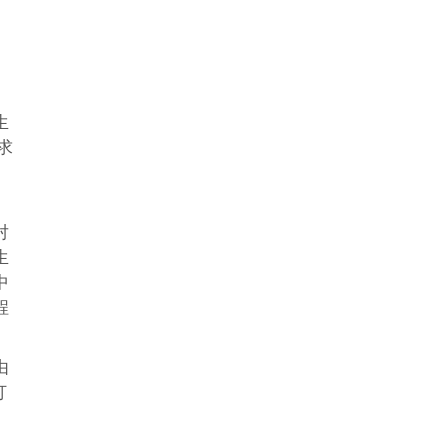
生
求
对
生
中
程
由
打