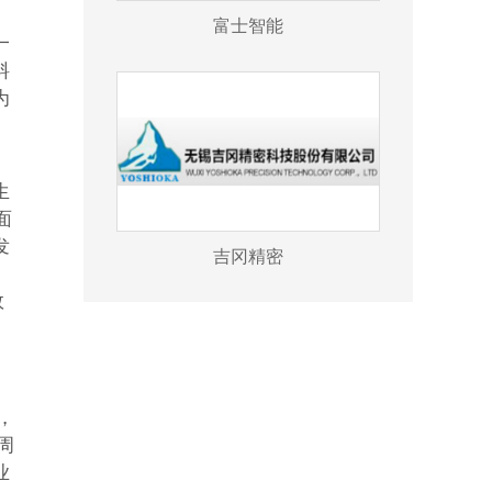
富士智能
一
料
为
生
面
发
吉冈精密
。
效
，
周
业