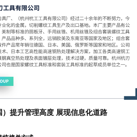
）提升管理高度 展现信息化道路