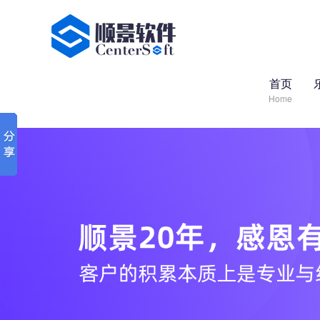
首页
Home