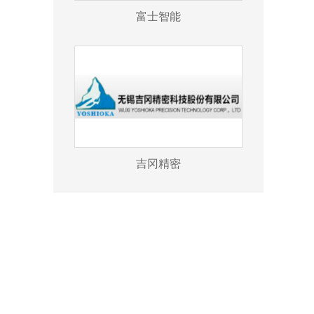
富士智能
吉冈精密