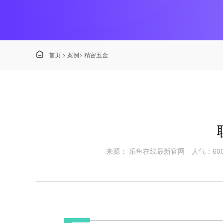

首页
>
案例
>
精密五金
来源： 乐鱼在线最新官网
人气：60